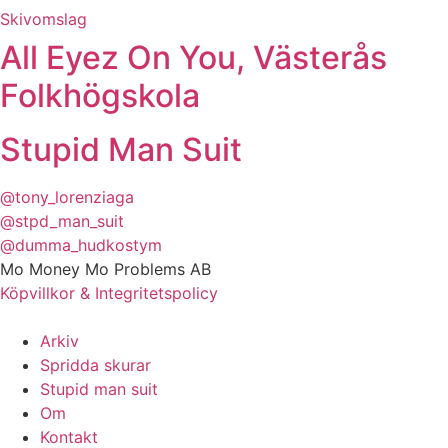
Skivomslag
All Eyez On You, Västerås
Folkhögskola
Stupid Man Suit
@tony_lorenziaga
@stpd_man_suit
@dumma_hudkostym
Mo Money Mo Problems AB
Köpvillkor & Integritetspolicy
Arkiv
Spridda skurar
Stupid man suit
Om
Kontakt