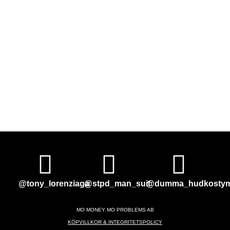
@tony_lorenziaga
@stpd_man_suit
@dumma_hudkosty
MO MONEY MO PROBLEMS AB
KÖPVILLKOR & INTEGRITETSPOLICY