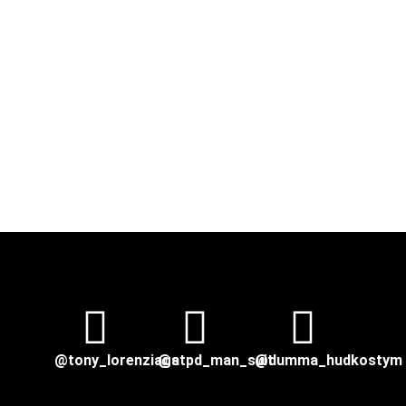
@tony_lorenziaga
@stpd_man_suit
@dumma_hudkostym