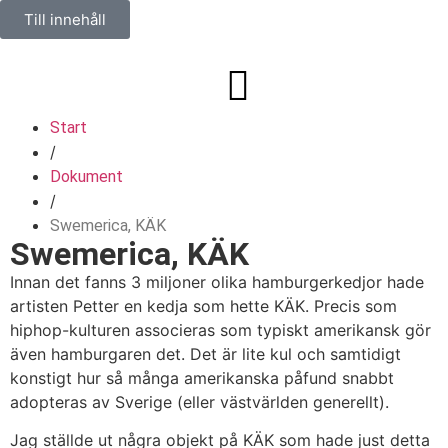
Till innehåll
Start
/
Dokument
/
Swemerica, KÄK
Swemerica, KÄK
Innan det fanns 3 miljoner olika hamburgerkedjor hade
artisten Petter en kedja som hette KÄK. Precis som
hiphop-kulturen associeras som typiskt amerikansk gör
även hamburgaren det. Det är lite kul och samtidigt
konstigt hur så många amerikanska påfund snabbt
adopteras av Sverige (eller västvärlden generellt).
Jag ställde ut några objekt på KÄK som hade just detta