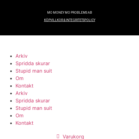
MO MONEY MO PROBLEMS AB
KÖPVILLKOR & INTEGRITETSPOLICY
Arkiv
Spridda skurar
Stupid man suit
Om
Kontakt
Arkiv
Spridda skurar
Stupid man suit
Om
Kontakt
Varukorg