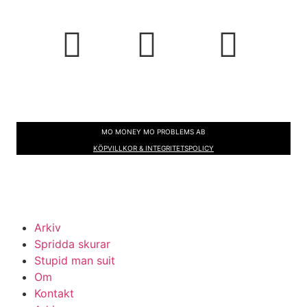
@tony_lorenziaga
@stpd_man_suit
@dumma_hudkostym
MO MONEY MO PROBLEMS AB
KÖPVILLKOR & INTEGRITETSPOLICY
Arkiv
Spridda skurar
Stupid man suit
Om
Kontakt