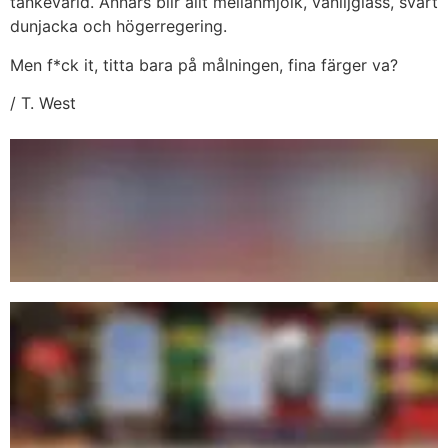
tankevärld. Annars blir allt mellanmjölk, vaniljglass, svart
dunjacka och högerregering.
Men f*ck it, titta bara på målningen, fina färger va?
/ T. West