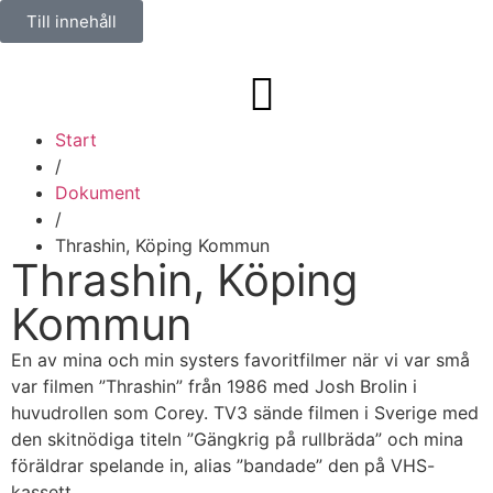
Till innehåll
Start
/
Dokument
/
Thrashin, Köping Kommun
Thrashin, Köping
Kommun
En av mina och min systers favoritfilmer när vi var små
var filmen ”Thrashin” från 1986 med Josh Brolin i
huvudrollen som Corey. TV3 sände filmen i Sverige med
den skitnödiga titeln ”Gängkrig på rullbräda” och mina
föräldrar spelande in, alias ”bandade” den på VHS-
kassett.