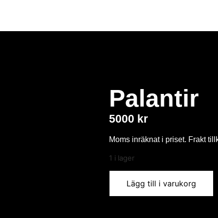
Palantir
5000
kr
Moms inräknat i priset. Frakt til
1 i lager
Lägg till i varukorg