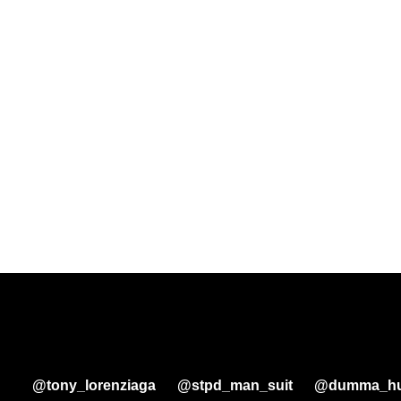
@tony_lorenziaga
@stpd_man_suit
@dumma_hu