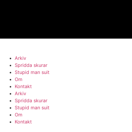
Arkiv
Spridda skurar
Stupid man suit
Om
Kontakt
Arkiv
Spridda skurar
Stupid man suit
Om
Kontakt