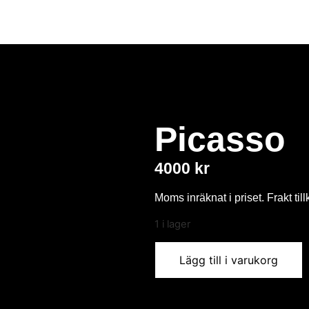
Picasso
4000
kr
Moms inräknat i priset. Frakt til
1 i lager
Lägg till i varukorg