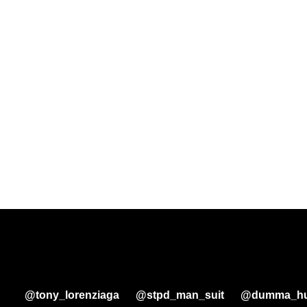
@tony_lorenziaga
@stpd_man_suit
@dumma_hu