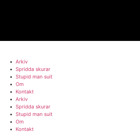
Arkiv
Spridda skurar
Stupid man suit
Om
Kontakt
Arkiv
Spridda skurar
Stupid man suit
Om
Kontakt