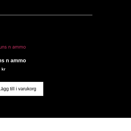
ns n ammo
0
kr
Lägg till i varukorg