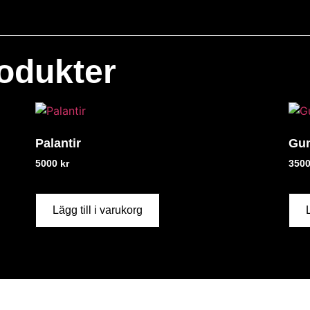
odukter
Palantir
Gu
5000
kr
350
Lägg till i varukorg